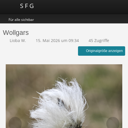
S F G
Für alle sichtbar
Wollgars
Lioba W.
15. Mai 2026 um 09:34
45 Zugriffe
Originalgröße anzeigen