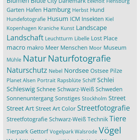
Blumen
Blüte
City
Dänemark
Eekholt
Flensburg
Hamburg
Garten
Hafen
Hund
Herbst
Husum
ICM
Insekten
Hundefotografie
Kiel
Landscape
Kopenhagen
Kraniche
Kunst
Landschaft
Lost Place
Leuchtturm
Libelle
macro
makro
Meer
Menschen
Museum
Moor
Natur
Naturfotografie
Mühle
Naturschutz
Nordsee
Ostsee
Pilze
Nebel
Schlei
Planet Alsen
Portrait
Rapsblüte
Schiff
Schleswig
Schnee
Schwarz-Weiß
Schweden
Street
Sonnenuntergang
Sonstiges
Stockholm
Streetfotografie
Street Art
Street Art Color
Tiere
Streetfotografie Schwarz-Weiß
Technik
Vögel
Tierpark Gettorf
Vogelpark Walsrode