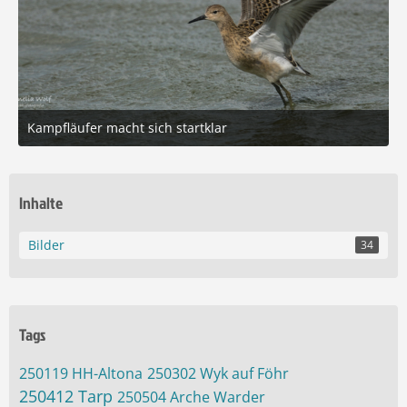
Kampfläufer macht sich startklar
24. August 2025 um 13:00
8
Inhalte
Bilder
34
Tags
250119 HH-Altona
250302 Wyk auf Föhr
250412 Tarp
250504 Arche Warder