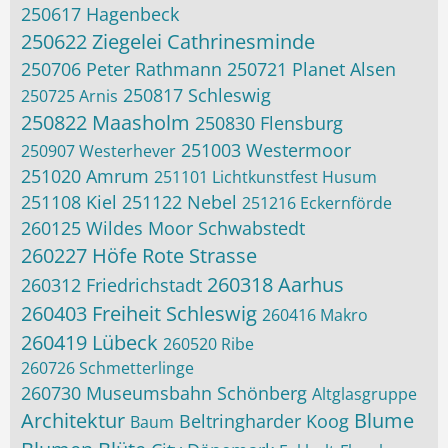
250617 Hagenbeck
250622 Ziegelei Cathrinesminde
250706 Peter Rathmann
250721 Planet Alsen
250817 Schleswig
250725 Arnis
250822 Maasholm
250830 Flensburg
251003 Westermoor
250907 Westerhever
251020 Amrum
251101 Lichtkunstfest Husum
251108 Kiel
251122 Nebel
251216 Eckernförde
260125 Wildes Moor Schwabstedt
260227 Höfe Rote Strasse
260318 Aarhus
260312 Friedrichstadt
260403 Freiheit Schleswig
260416 Makro
260419 Lübeck
260520 Ribe
260726 Schmetterlinge
260730 Museumsbahn Schönberg
Altglasgruppe
Architektur
Blume
Beltringharder Koog
Baum