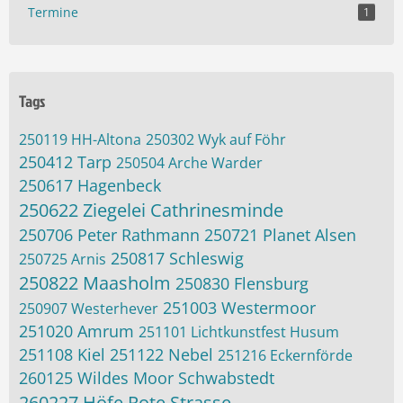
Termine
1
Tags
250119 HH-Altona
250302 Wyk auf Föhr
250412 Tarp
250504 Arche Warder
250617 Hagenbeck
250622 Ziegelei Cathrinesminde
250706 Peter Rathmann
250721 Planet Alsen
250817 Schleswig
250725 Arnis
250822 Maasholm
250830 Flensburg
251003 Westermoor
250907 Westerhever
251020 Amrum
251101 Lichtkunstfest Husum
251108 Kiel
251122 Nebel
251216 Eckernförde
260125 Wildes Moor Schwabstedt
260227 Höfe Rote Strasse