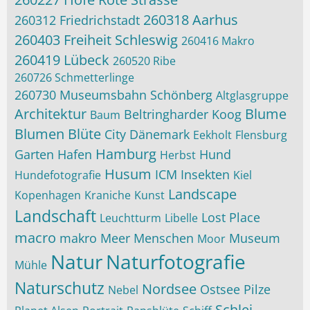
260318 Aarhus
260312 Friedrichstadt
260403 Freiheit Schleswig
260416 Makro
260419 Lübeck
260520 Ribe
260726 Schmetterlinge
260730 Museumsbahn Schönberg
Altglasgruppe
Architektur
Blume
Beltringharder Koog
Baum
Blumen
Blüte
City
Dänemark
Eekholt
Flensburg
Hamburg
Garten
Hafen
Hund
Herbst
Husum
ICM
Insekten
Hundefotografie
Kiel
Landscape
Kopenhagen
Kraniche
Kunst
Landschaft
Lost Place
Leuchtturm
Libelle
macro
makro
Meer
Menschen
Museum
Moor
Natur
Naturfotografie
Mühle
Naturschutz
Nordsee
Ostsee
Pilze
Nebel
Schlei