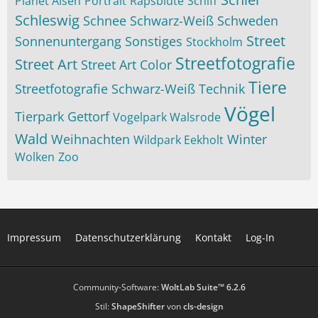
Planet Alsen
Portrait
Rapsblüte
Schiff
Schleswig
Schnee
Schwarz-Weiß
Schweden
Street
Sonnenuntergang
Sonstiges
Stockholm
Streetfotografie
Street Art
Street Art Color
Tiere
Streetfotografie Schwarz-Weiß
Technik
Vögel
Tierpark Gettorf
Vogelpark Walsrode
Wald
Weihnachten
Winter
Wildpark Eekholt
Wolken
Zoo
Impressum
Datenschutzerklärung
Kontakt
Log-In
Community-Software:
WoltLab Suite™ 6.2.6
Stil:
ShapeShifter
von
cls-design