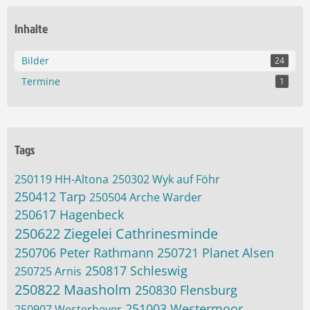
Inhalte
Bilder
24
Termine
1
Tags
250119 HH-Altona
250302 Wyk auf Föhr
250412 Tarp
250504 Arche Warder
250617 Hagenbeck
250622 Ziegelei Cathrinesminde
250706 Peter Rathmann
250721 Planet Alsen
250817 Schleswig
250725 Arnis
250822 Maasholm
250830 Flensburg
251003 Westermoor
250907 Westerhever