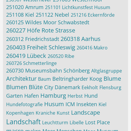
251020 Amrum
251101 Lichtkunstfest Husum
251108 Kiel
251122 Nebel
251216 Eckernförde
260125 Wildes Moor Schwabstedt
260227 Höfe Rote Strasse
260318 Aarhus
260312 Friedrichstadt
260403 Freiheit Schleswig
260416 Makro
260419 Lübeck
260520 Ribe
260726 Schmetterlinge
260730 Museumsbahn Schönberg
Altglasgruppe
Architektur
Blume
Beltringharder Koog
Baum
Blumen
Blüte
City
Dänemark
Eekholt
Flensburg
Hamburg
Garten
Hafen
Hund
Herbst
Husum
ICM
Insekten
Hundefotografie
Kiel
Landscape
Kopenhagen
Kraniche
Kunst
Landschaft
Lost Place
Leuchtturm
Libelle
macro