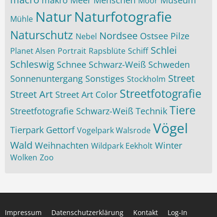
makro
Meer
Menschen
Museum
Moor
Natur
Naturfotografie
Mühle
Naturschutz
Nordsee
Ostsee
Pilze
Nebel
Schlei
Planet Alsen
Portrait
Rapsblüte
Schiff
Schleswig
Schnee
Schwarz-Weiß
Schweden
Street
Sonnenuntergang
Sonstiges
Stockholm
Streetfotografie
Street Art
Street Art Color
Tiere
Streetfotografie Schwarz-Weiß
Technik
Vögel
Tierpark Gettorf
Vogelpark Walsrode
Wald
Weihnachten
Winter
Wildpark Eekholt
Wolken
Zoo
Impressum
Datenschutzerklärung
Kontakt
Log-In