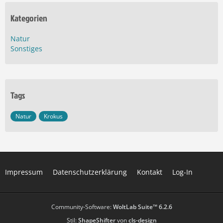
Kategorien
Natur
Sonstiges
Tags
Natur
Krokus
Impressum
Datenschutzerklärung
Kontakt
Log-In
Community-Software:
WoltLab Suite™ 6.2.6
Stil:
ShapeShifter
von
cls-design