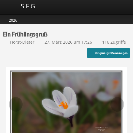
S F G
2026
Ein Frühlingsgruß
Horst-Dieter
27. März 2026 um 17:26
116 Zugriffe
Originalgröße anzeigen