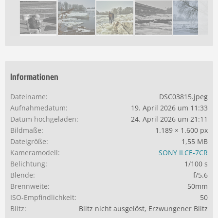
Informationen
Dateiname
DSC03815.jpeg
Aufnahmedatum
19. April 2026 um 11:33
Datum hochgeladen
24. April 2026 um 21:11
Bildmaße
1.189 × 1.600 px
Dateigröße
1,55 MB
Kameramodell
SONY ILCE-7CR
Belichtung
1/100 s
Blende
f/5.6
Brennweite
50mm
ISO-Empfindlichkeit
50
Blitz
Blitz nicht ausgelöst, Erzwungener Blitz