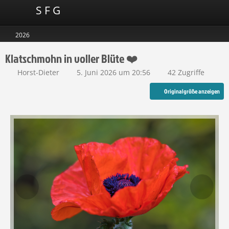
S F G
2026
Klatschmohn in voller Blüte ❤️
Horst-Dieter
5. Juni 2026 um 20:56
42 Zugriffe
Originalgröße anzeigen