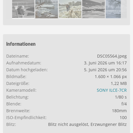
Informationen
Dateiname
DSC05564.jpeg
Aufnahmedatum
3. Juni 2026 um 16:17
Datum hochgeladen
5. Juni 2026 um 20:56
Bildmaße
1.600 × 1.066 px
Dateigröße
1,22 MB
Kameramodell
SONY ILCE-7CR
Belichtung
1/80 s
Blende
f/4
Brennweite
180mm
ISO-Empfindlichkeit
100
Blitz
Blitz nicht ausgelöst, Erzwungener Blitz