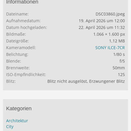
Informationen
Dateiname
DSC03860.jpeg
Aufnahmedatum
19. April 2026 um 12:00
Datum hochgeladen
22. April 2026 um 11:32
Bildmaße
1.066 × 1.600 px
Dateigröße
1,12 MB
Kameramodell
SONY ILCE-7CR
Belichtung
1/80 s
Blende
f/5
Brennweite
50mm
ISO-Empfindlichkeit
125
Blitz
Blitz nicht ausgelöst, Erzwungener Blitz
Kategorien
Architektur
City